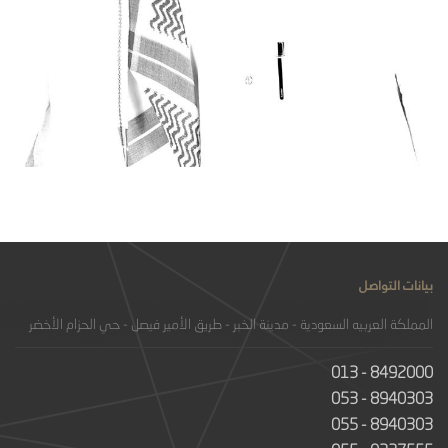
بيانات التواصل
المملكة العربيه السعودية - مدينة الخبر - طريق الأمير فيصل - حي الحزام الأخضر
013 - 8492000
053 - 8940303
055 - 8940303