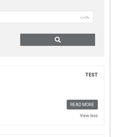
ب
ح
ث
TEST
READ MORE
View less