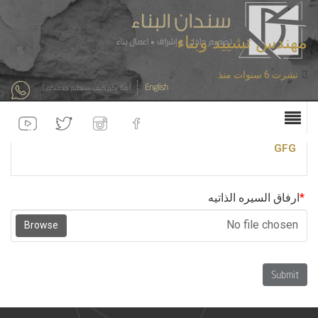
مهندس تشييد وبناء
نشرت 6 سنوات منذ
English
أهلا بكم كيف نستطيع خدمتكم ؟
التقدم الآن
GFG
*
ارفاق السيره الذاتيه
No file chosen
Browse
Submit