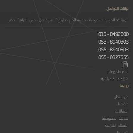
بيانات التواصل
المملكة العربيه السعودية - مدينة الخبر - طريق الأمير فيصل - حي الحزام الأخضر
013 - 8492000
053 - 8940303
055 - 8940303
055 - 0327555
info@sbce.sa
دردشة مباشرة
روابط
عن سندان
عروضنا
المقالات
سياسة الخصوصية
الأسئلة الشائعة
اتصل بنا