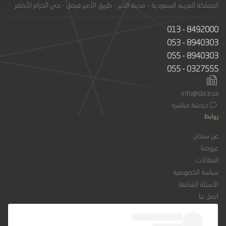
المملكة العربيه السعودية - مدينة الخبر - طريق الأمير فيصل - حي الحزام الأخضر
013 - 8492000
053 - 8940303
055 - 8940303
055 - 0327555
info@sbce.sa
دردشة مباشرة
روابط
عن سندان
عروضنا
المقالات
سياسة الخصوصية
الأسئلة الشائعة
اتصل بنا